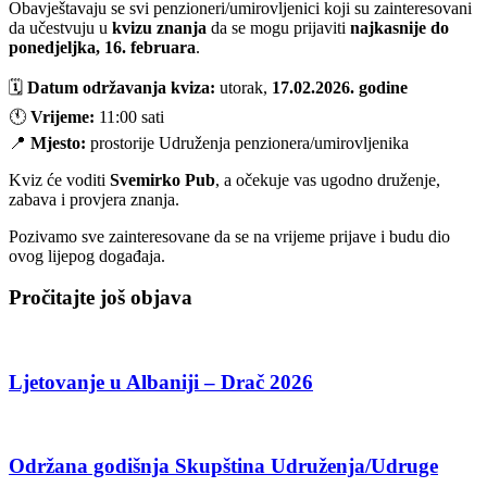
Obavještavaju se svi penzioneri/umirovljenici koji su zainteresovani
da učestvuju u
kvizu znanja
da se mogu prijaviti
najkasnije do
ponedjeljka, 16. februara
.
🗓
Datum održavanja kviza:
utorak,
17.02.2026. godine
🕚
Vrijeme:
11:00 sati
📍
Mjesto:
prostorije Udruženja penzionera/umirovljenika
Kviz će voditi
Svemirko Pub
, a očekuje vas ugodno druženje,
zabava i provjera znanja.
Pozivamo sve zainteresovane da se na vrijeme prijave i budu dio
ovog lijepog događaja.
Pročitajte još objava
Ljetovanje u Albaniji – Drač 2026
Održana godišnja Skupština Udruženja/Udruge