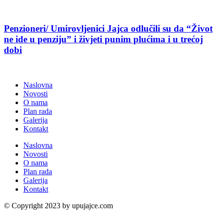
Penzioneri/ Umirovljenici Jajca odlučili su da “Život
ne ide u penziju” i živjeti punim plućima i u trećoj
dobi
Naslovna
Novosti
O nama
Plan rada
Galerija
Kontakt
Naslovna
Novosti
O nama
Plan rada
Galerija
Kontakt
© Copyright 2023 by upujajce.com