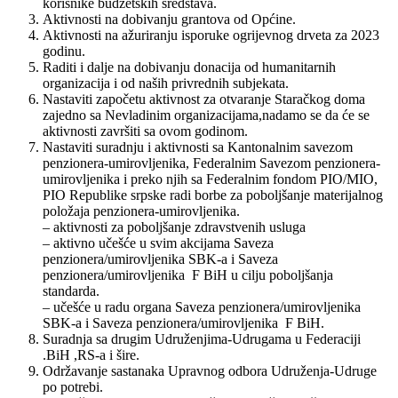
korisnike budžetskih sredstava.
Aktivnosti na dobivanju grantova od Općine.
Aktivnosti na ažuriranju isporuke ogrijevnog drveta za 2023
godinu.
Raditi i dalje na dobivanju donacija od humanitarnih
organizacija i od naših privrednih subjekata.
Nastaviti započetu aktivnost za otvaranje Staračkog doma
zajedno sa Nevladinim organizacijama,nadamo se da će se
aktivnosti završiti sa ovom godinom.
Nastaviti suradnju i aktivnosti sa Kantonalnim savezom
penzionera-umirovljenika, Federalnim Savezom penzionera-
umirovljenika i preko njih sa Federalnim fondom PIO/MIO,
PIO Republike srpske radi borbe za poboljšanje materijalnog
položaja penzionera-umirovljenika.
– aktivnosti za poboljšanje zdravstvenih usluga
– aktivno učešće u svim akcijama Saveza
penzionera/umirovljenika SBK-a i Saveza
penzionera/umirovljenika F BiH u cilju poboljšanja
standarda.
– učešće u radu organa Saveza penzionera/umirovljenika
SBK-a i Saveza penzionera/umirovljenika F BiH.
Suradnja sa drugim Udruženjima-Udrugama u Federaciji
.BiH ,RS-a i šire.
Održavanje sastanaka Upravnog odbora Udruženja-Udruge
po potrebi.