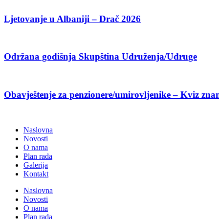
Ljetovanje u Albaniji – Drač 2026
Održana godišnja Skupština Udruženja/Udruge
Obavještenje za penzionere/umirovljenike – Kviz zna
Naslovna
Novosti
O nama
Plan rada
Galerija
Kontakt
Naslovna
Novosti
O nama
Plan rada