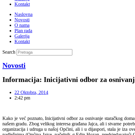
Kontakt
Naslovna
Novosti
O nama
Plan rada
Galerija
Kontakt
Search
Novosti
Informacija: Inicijativni odbor za osnivan
22 Oktobra, 2014
2:42 pm
Kako je već poznato, Inicijativni odbor za osnivanje staračkog doma 
našem gradu. Zbog velikog interesa građana Jajca, ali i stvarne pot
organizacija i udruga u našoj Općini, ali i u dijaspori, stala je iza
nadležnima (Općina Jajce, načelnik g.Edin Hozan, predsjedavajući O