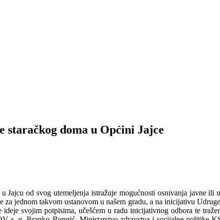
je staračkog doma u Općini Jajce
u Jajcu od svog utemeljenja istražuje mogućnosti osnivanja javne ili us
rebe za jednom takvom ustanovom u našem gradu, a na inicijativu Udrug
 ove ideje svojim potpisima, učešćem u radu inicijativnog odbora te traž
V-a, g. Branko Bungić, Ministarstvo zdravstva i socijalne politike K