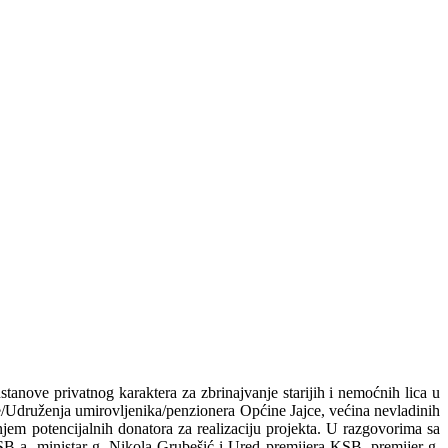
tanove privatnog karaktera za zbrinajvanje starijih i nemoćnih lica u
e/Udruženja umirovljenika/penzionera Općine Jajce, većina nevladinih
enjem potencijalnih donatora za realizaciju projekta. U razgovorima sa
SB-a, ministar g. Nikola Grubešić i Ured premijera KSB, premijer g.