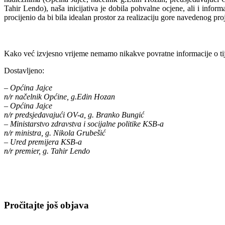
Tahir Lendo), naša inicijativa je dobila pohvalne ocjene, ali i inform
procijenio da bi bila idealan prostor za realizaciju gore navedenog pro
Kako već izvjesno vrijeme nemamo nikakve povratne informacije o ti
Dostavljeno:
– Općina Jajce
n/r načelnik Općine, g.Edin Hozan
– Općina Jajce
n/r predsjedavajući OV-a, g. Branko Bungić
– Ministarstvo zdravstva i socijalne politike KSB-a
n/r ministra, g. Nikola Grubešić
– Ured premijera KSB-a
n/r premier, g. Tahir Lendo
Pročitajte još objava