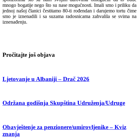
mnogo bogatije nego što su nase mogućnosti. Imali smo i priliku da
jednoj našoj članici čestitamo 80-ti rođendan i darujemo tortu čime
smo je iznenadili i sa suzama radosnicama zahvalila se svima na
iznenađenju.
Pročitajte još objava
Ljetovanje u Albaniji – Drač 2026
Održana godišnja Skupština Udruženja/Udruge
Obavještenje za penzionere/umirovljenike – Kviz
znanja