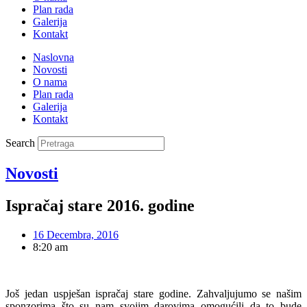
Plan rada
Galerija
Kontakt
Naslovna
Novosti
O nama
Plan rada
Galerija
Kontakt
Search
Novosti
Ispračaj stare 2016. godine
16 Decembra, 2016
8:20 am
Još jedan uspješan ispračaj stare godine. Zahvaljujumo se našim
sponzorima što su nam svojim darovima omogućili da to bude