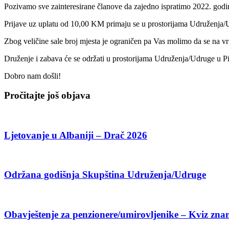
Pozivamo sve zainteresirane članove da zajedno ispratimo 2022. godi
Prijave uz uplatu od 10,00 KM primaju se u prostorijama Udruženja/
Zbog veličine sale broj mjesta je ograničen pa Vas molimo da se na vri
Druženje i zabava će se održati u prostorijama Udruženja/Udruge u P
Dobro nam došli!
Pročitajte još objava
Ljetovanje u Albaniji – Drač 2026
Održana godišnja Skupština Udruženja/Udruge
Obavještenje za penzionere/umirovljenike – Kviz zna