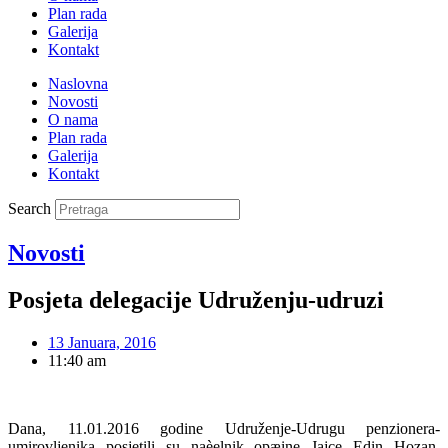
Plan rada
Galerija
Kontakt
Naslovna
Novosti
O nama
Plan rada
Galerija
Kontakt
Search
Novosti
Posjeta delegacije Udruženju-udruzi
13 Januara, 2016
11:40 am
Dana, 11.01.2016 godine Udruženje-Udrugu penzionera-
umirovljenika posjetili su naèelnik opæine Jajce Edin Hozan,