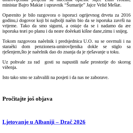
ministar Bajro Makiæ i upravnik “Šumarije” Jajce Velid Mešiæ.
Opæenito je bilo razgovora o isporuci ogrijevnog drveta za 2016
godinu,i dogovor koji bi najbolji naèin bio da se isporuka završi na
vrijeme. Tako da smo sigurni, a ostaje da se i nadamo da æe
isporuka teæi po planu i da neæe doèekati kišne dane,zimu i snijeg.
Tokom razgovora naèelnik i predsjednica U.O. su se osvrnuli i na
staraèki dom penzionera-umirovljenika dokle se stiglo sa
rješenjem,što je naèelnik dao do znanja da je rješavanje u toku.
Uz pohvale za rad gosti su napustili naše prostorije do skorog
viðenja.
Isto tako smo se zahvalili na posjeti i da nas ne zaborave.
Pročitajte još objava
Ljetovanje u Albaniji – Drač 2026