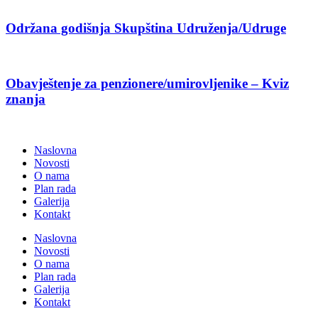
Održana godišnja Skupština Udruženja/Udruge
Obavještenje za penzionere/umirovljenike – Kviz
znanja
Naslovna
Novosti
O nama
Plan rada
Galerija
Kontakt
Naslovna
Novosti
O nama
Plan rada
Galerija
Kontakt