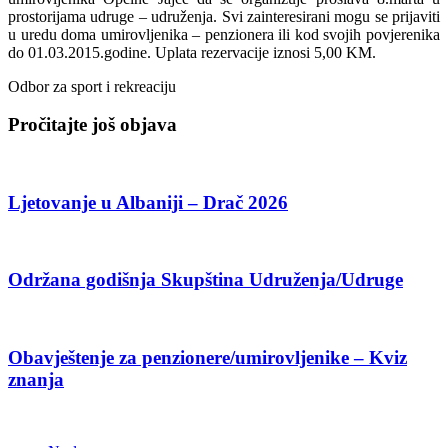
prostorijama udruge – udruženja. Svi zainteresirani mogu se prijaviti
u uredu doma umirovljenika – penzionera ili kod svojih povjerenika
do 01.03.2015.godine. Uplata rezervacije iznosi 5,00 KM.
Odbor za sport i rekreaciju
Pročitajte još objava
Ljetovanje u Albaniji – Drač 2026
Održana godišnja Skupština Udruženja/Udruge
Obavještenje za penzionere/umirovljenike – Kviz
znanja