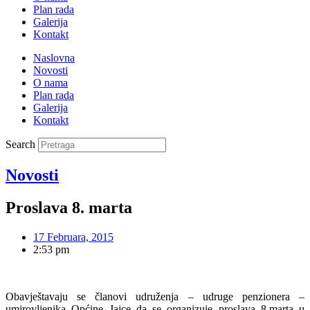
Plan rada
Galerija
Kontakt
Naslovna
Novosti
O nama
Plan rada
Galerija
Kontakt
Search
Novosti
Proslava 8. marta
17 Februara, 2015
2:53 pm
Obavještavaju se članovi udruženja – udruge penzionera –
umirovljenika Općine Jajce da se organizuje proslava 8.marta u