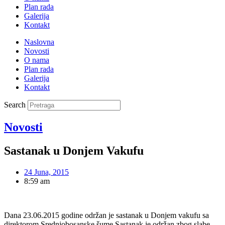
Plan rada
Galerija
Kontakt
Naslovna
Novosti
O nama
Plan rada
Galerija
Kontakt
Search
Novosti
Sastanak u Donjem Vakufu
24 Juna, 2015
8:59 am
Dana 23.06.2015 godine održan je sastanak u Donjem vakufu sa
direktorom Srednjobosanske šume.Sastanak je održan zbog slabe,