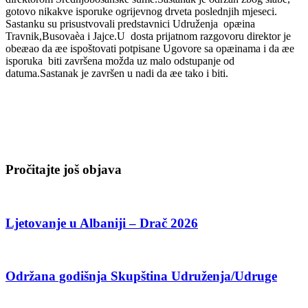
gotovo nikakve isporuke ogrijevnog drveta poslednjih mjeseci.
Sastanku su prisustvovali predstavnici Udruženja opæina
Travnik,Busovaèa i Jajce.U dosta prijatnom razgovoru direktor je
obeæao da æe ispoštovati potpisane Ugovore sa opæinama i da æe
isporuka biti završena možda uz malo odstupanje od
datuma.Sastanak je završen u nadi da æe tako i biti.
Pročitajte još objava
Ljetovanje u Albaniji – Drač 2026
Održana godišnja Skupština Udruženja/Udruge