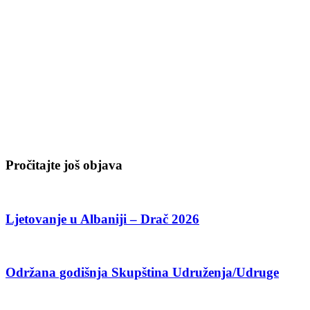
Pročitajte još objava
Ljetovanje u Albaniji – Drač 2026
Održana godišnja Skupština Udruženja/Udruge