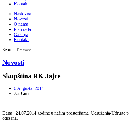
Kontakt
Naslovna
Novosti
O nama
Plan rada
Galerija
Kontakt
Search
Novosti
Skupština RK Jajce
6 Augusta, 2014
7:20 am
Dana ,24.07.2014 godine u našim prostorijama Udruženja-Udruge penz
održana.