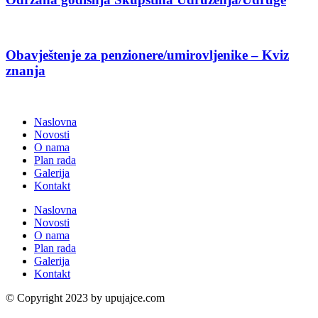
Obavještenje za penzionere/umirovljenike – Kviz
znanja
Naslovna
Novosti
O nama
Plan rada
Galerija
Kontakt
Naslovna
Novosti
O nama
Plan rada
Galerija
Kontakt
© Copyright 2023 by upujajce.com