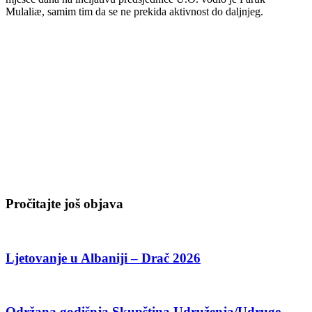
Mulaliæ, samim tim da se ne prekida aktivnost do daljnjeg.
Pročitajte još objava
Ljetovanje u Albaniji – Drač 2026
Održana godišnja Skupština Udruženja/Udruge