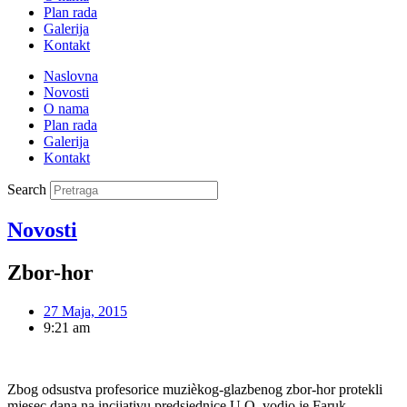
Plan rada
Galerija
Kontakt
Naslovna
Novosti
O nama
Plan rada
Galerija
Kontakt
Search
Novosti
Zbor-hor
27 Maja, 2015
9:21 am
Zbog odsustva profesorice muzièkog-glazbenog zbor-hor protekli
mjesec dana na incijativu predsjednice U.O. vodio je Faruk